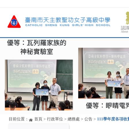
認
About
目前位置：
首頁
>
行政單位
>
總務處
>
公告
>
111學年度各項