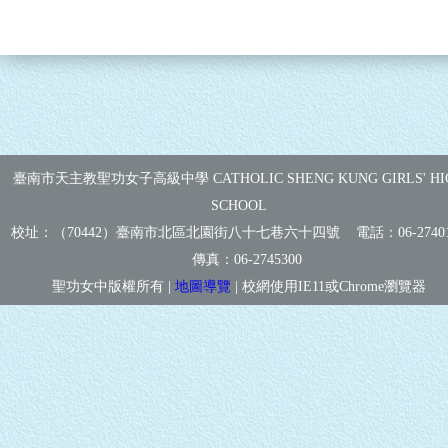
臺南市天主教聖功女子高級中學 CATHOLIC SHENG KUNG GIRLS' HI
SCHOOL
校址：（70442）臺南市北區北園街八十七巷六十四號 電話：
06-2740
傳真：
06-2745300
聖功女中版權所有 |
地圖導覽
| 校網使用IE11或Chrome瀏覽器