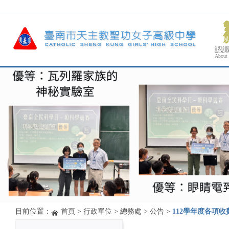
認
About
目前位置：
首頁
>
行政單位
>
總務處
>
公告
>
112學年度各項