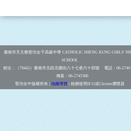
臺南市天主教聖功女子高級中學 CATHOLIC SHENG KUNG GIRLS' HI
SCHOOL
校址：（70442）臺南市北區北園街八十七巷六十四號 電話：
06-2740
傳真：
06-2745300
聖功女中版權所有 |
地圖導覽
| 校網使用IE11或Chrome瀏覽器