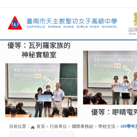
認
About
目前位置：
首頁
>
行政單位
>
國際事務組
>
學校交流
>
109學年