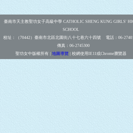
臺南市天主教聖功女子高級中學 CATHOLIC SHENG KUNG GIRLS' HI
SCHOOL
校址：（70442）臺南市北區北園街八十七巷六十四號 電話：
06-2740
傳真：
06-2745300
聖功女中版權所有 |
地圖導覽
| 校網使用IE11或Chrome瀏覽器