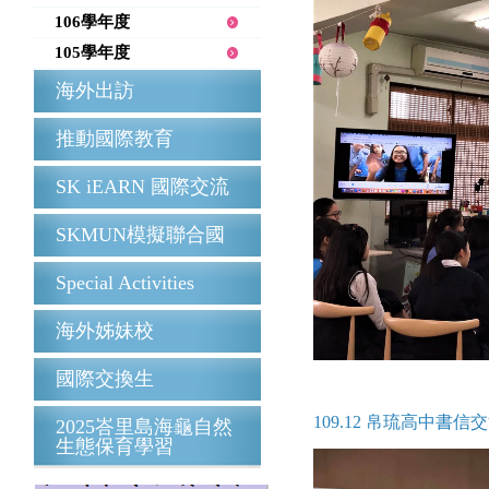
106學年度
105學年度
海外出訪
推動國際教育
SK iEARN 國際交流
SKMUN模擬聯合國
Special Activities
海外姊妹校
國際交換生
109.12 帛琉高中書信
2025峇里島海龜自然
生態保育學習