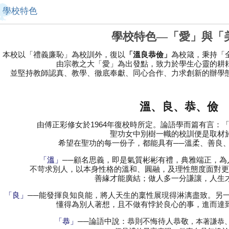
學校特色
學校特色—「愛」與「
本校以「禮義廉恥」為校訓外，復以
為校箴，秉持「
「溫良恭儉」
由宗教之大「愛」為出發點，致力於學生心靈的耕
並堅持教師認真、教學、徹底奉獻、同心合作、力求創新的辦學
溫、良、恭、儉
由傅正彩修女於1964年復校時所定。論語學而篇有言：
聖功女中別樹一幟的校訓便是取材
希望在聖功的每一份子，都能具有──溫柔、善良
──顧名思義，即是氣質彬彬有禮，典雅端正，為
「溫」
不苛求別人，以本身性格的溫和、圓融，及理性態度面對更
善緣才能廣結；做人多一分謙讓，人生
──能發揮良知良能，將人天生的稟性展現得淋漓盡致。另
「良」
懂得為別人著想，且不做有悖於良心的事，進而達
──論語中說：恭則不悔待人恭敬
「恭」
，
本著謙恭