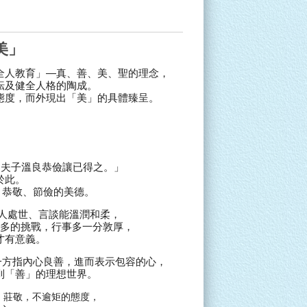
美」
全人教育」—真、善、美、聖的理念，
耘及健全人格的陶成。
態度，而外現出「美」的具體臻呈。
「夫子溫良恭儉讓已得之。」
於此。
、恭敬、節儉的美德。
人處世、言談能溫潤和柔，
多的挑戰，行事多一分敦厚，
才有意義。
一方指內心良善，進而表示包容的心，
到「善」的理想世界。
、莊敬，不逾矩的態度，