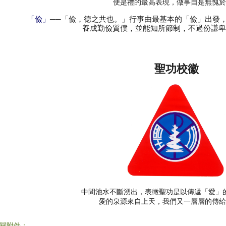
便是禮的最高表現，做事自是無愧於
──「儉，德之共也。」行事由最基本的「儉」出發
「儉」
養成勤儉質僕，並能知所節制，不過份謙卑
聖功校徽
中間池水不斷湧出，表徵聖功是以傳遞「愛」
愛的泉源來自上天，我們又一層層的傳給
關附件：