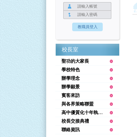
校長室
聖功的大家長
學校特色
辦學理念
辦學願景
賓客來訪
與各界策略聯盟
高中優質化十年執行績優
校長交接典禮
聯絡資訊