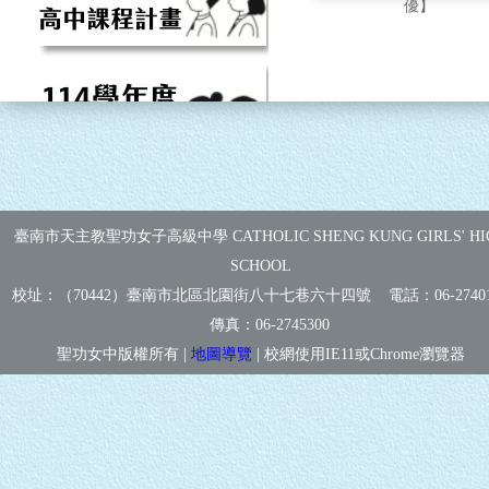
優】
臺南市天主教聖功女子高級中學 CATHOLIC SHENG KUNG GIRLS' HI
SCHOOL
校址：（70442）臺南市北區北園街八十七巷六十四號 電話：
06-2740
傳真：
06-2745300
聖功女中版權所有 |
地圖導覽
| 校網使用IE11或Chrome瀏覽器