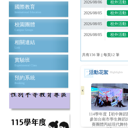
國際教育
International Education
校園團體
Campus Groups
相關連結
Link
實驗班
Experimental Class
活動花絮
Highlights
預約系統
Booking
114學年度【初中舞蹈
參加台南市學生舞蹈
賽團體丙組現代舞特