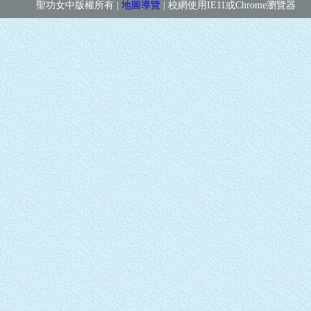
聖功女中版權所有 |
地圖導覽
| 校網使用IE11或Chrome瀏覽器