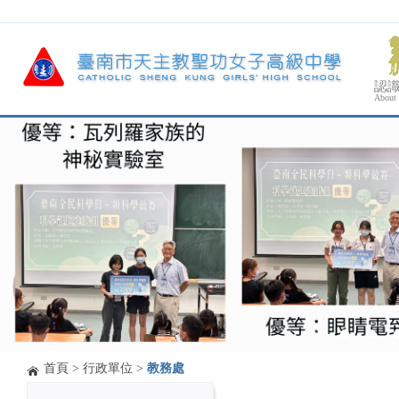
認
About
首頁
>
行政單位
>
教務處