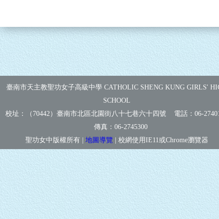
臺南市天主教聖功女子高級中學 CATHOLIC SHENG KUNG GIRLS' HI
SCHOOL
校址：（70442）臺南市北區北園街八十七巷六十四號 電話：
06-2740
傳真：
06-2745300
聖功女中版權所有 |
地圖導覽
| 校網使用IE11或Chrome瀏覽器