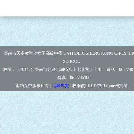
臺南市天主教聖功女子高級中學 CATHOLIC SHENG KUNG GIRLS' HI
SCHOOL
校址：（70442）臺南市北區北園街八十七巷六十四號 電話：
06-2740
傳真：
06-2745300
聖功女中版權所有 |
地圖導覽
| 校網使用IE11或Chrome瀏覽器