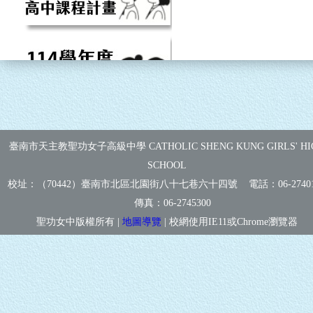
臺南市天主教聖功女子高級中學 CATHOLIC SHENG KUNG GIRLS' HI
SCHOOL
校址：（70442）臺南市北區北園街八十七巷六十四號 電話：
06-2740
傳真：
06-2745300
聖功女中版權所有 |
地圖導覽
| 校網使用IE11或Chrome瀏覽器