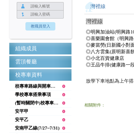
灣裡線
灣裡線
◎明興加油站(明興路10
◎喜樂園會館
（明興路
◎麥當勞(日新國小對面
組織成員
◎八方雲集(原明新喜餅)
◎小北百貨健康店
雲頂餐廳
◎王品牛排(健康路一段
校專車資料
放學下車地點為上午搭
校專車路線與開車時間
學校專車搭乘事項
(暫時關閉中)校專車地圖
相關附件：
安平甲
安平乙
安南甲乙線(7/27~7/31)