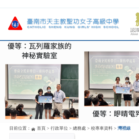
認
About
目前位置：
首頁
>
行政單位
>
總務處
>
校專車資料
>
灣裡線