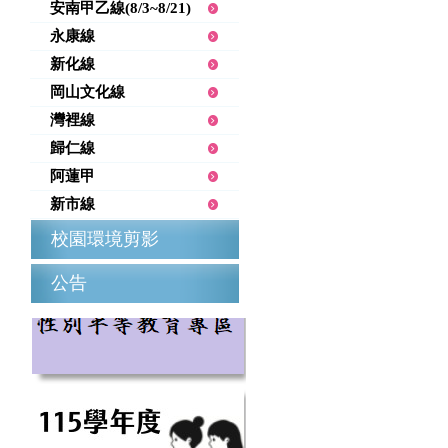
安南甲乙線(8/3~8/21)
永康線
新化線
岡山文化線
灣裡線
歸仁線
阿蓮甲
新市線
校園環境剪影
公告