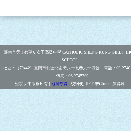
臺南市天主教聖功女子高級中學 CATHOLIC SHENG KUNG GIRLS' HI
SCHOOL
校址：（70442）臺南市北區北園街八十七巷六十四號 電話：
06-2740
傳真：
06-2745300
聖功女中版權所有 |
地圖導覽
| 校網使用IE11或Chrome瀏覽器