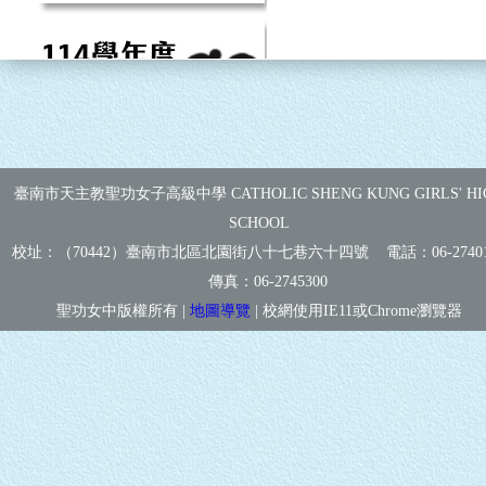
臺南市天主教聖功女子高級中學 CATHOLIC SHENG KUNG GIRLS' HI
SCHOOL
校址：（70442）臺南市北區北園街八十七巷六十四號 電話：
06-2740
傳真：
06-2745300
聖功女中版權所有 |
地圖導覽
| 校網使用IE11或Chrome瀏覽器