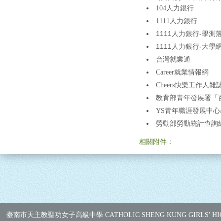
104人力銀行
1111人力銀行
1111人力銀行-學測
1111人力銀行-大學
台灣就業通
Career就業情報網
Cheers快樂工作人雜
教育部青年發展署「百
YS青年職涯發展中心
勞動部勞動統計查詢
相關附件：
臺南市天主教聖功女子高級中學 CATHOLIC SHENG KUNG GIRLS' HI