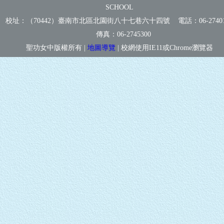
SCHOOL
校址：（70442）臺南市北區北園街八十七巷六十四號 電話：
06-2740
傳真：
06-2745300
聖功女中版權所有 |
地圖導覽
| 校網使用IE11或Chrome瀏覽器