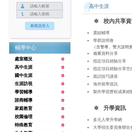
高中生涯
✽
校內共享資
選組輔導
學群說明會
（含警專、警大說明
輔導中心
備審資料分享
處室概況
指定項目經驗分享
高中生涯
指定項目經驗分享空白
國中生涯
面試技巧講座
生涯訪視
海外留學資訊
製作學習歷程成果經
學習輔導
諮商輔導
✽
升學資訊
家庭教育
校園倫理
多元入學升學網
特殊教育
大學招生委員會聯合