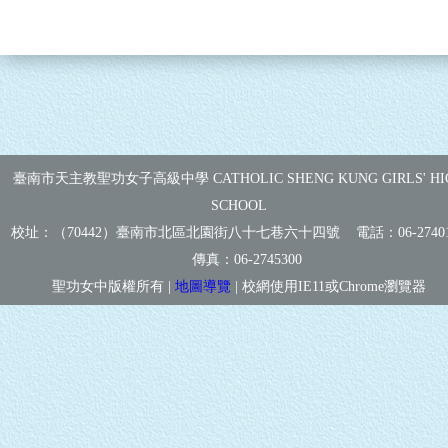
臺南市天主教聖功女子高級中學 CATHOLIC SHENG KUNG GIRLS' HI
SCHOOL
校址：（70442）臺南市北區北園街八十七巷六十四號 電話：
06-2740
傳真：
06-2745300
聖功女中版權所有 |
地圖導覽
| 校網使用IE11或Chrome瀏覽器