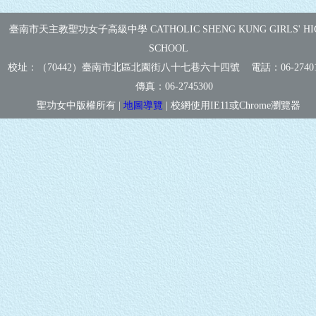
臺南市天主教聖功女子高級中學 CATHOLIC SHENG KUNG GIRLS' HI
SCHOOL
校址：（70442）臺南市北區北園街八十七巷六十四號 電話：
06-2740
傳真：
06-2745300
聖功女中版權所有 |
地圖導覽
| 校網使用IE11或Chrome瀏覽器