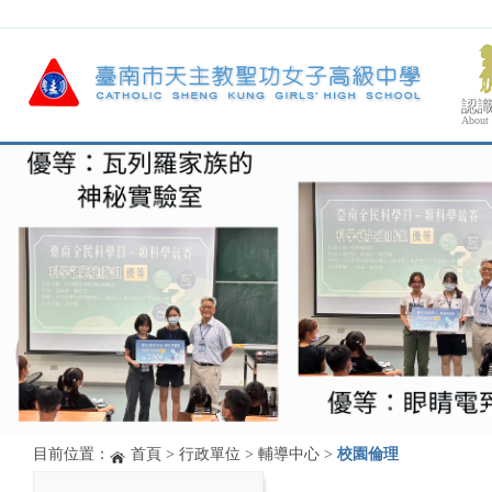
認
About
目前位置：
首頁
>
行政單位
>
輔導中心
>
校園倫理