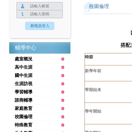
校園倫理
搭配
輔導中心
時節
處室概況
高中生涯
新學年前
國中生涯
生涯訪視
學期始末
學習輔導
諮商輔導
家庭教育
學年開始
校園倫理
特殊教育