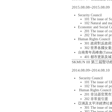
2015.08.08~2015.08.09
Security Council
101 The issue of S
102 Natural and ma
Economic and Social C
201 The issue of co
202 The issue of pr
Human Rights Council
301 政府對反
302 世界各國
台南青年高峰會(Tainan Y
401 都市更新及
SKMUN III 第三屆聖
2014.08.09~2014.08.10
Security Council
101 The issue of U
102 The issue of pol
Human Rights Council
201 非法器官黑
202 非常規引渡
亞洲及太平洋經濟社會委員會Econo
301 The issue of in
302 The issue of th