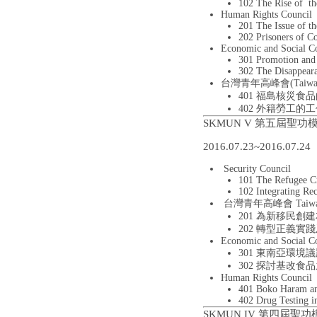
102 The Rise of th
Human Rights Council
201 The Issue of t
202 Prisoners of C
Economic and Social C
301 Promotion and P
302 The Disappeara
台灣青年高峰會(Taiwan Y
401 福島核災食
402 外籍勞工的
SKMUN V 第五屆聖
2016.07.23~2016.07.24
Security Council
101 The Refugee Cr
102 Integrating Re
台灣青年高峰會 Taiwan 
201 為新移民
202 轉型正義實
Economic and Social C
301 東南亞環境
302 探討基改
Human Rights Council
401 Boko Haram an
402 Drug Testing
SKMUN IV 第四屆聖