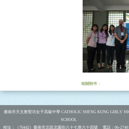
相關附件：
臺南市天主教聖功女子高級中學 CATHOLIC SHENG KUNG GIRLS' HI
SCHOOL
校址：（70442）臺南市北區北園街八十七巷六十四號 電話：
06-2740