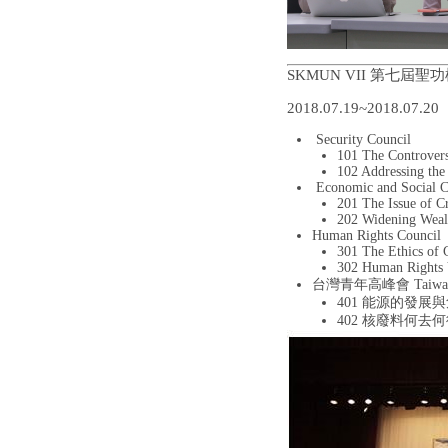
SKMUN VII 第七屆
2018.07.19~2018.07.20
Security Council
101 The Controvers
102 Addressing the 
Economic and Social C
201 The Issue of C
202 Widening Weal
Human Rights Council
301 The Ethics of 
302 Human Rights V
台灣青年高峰會 Taiwan Y
401 能源的發展
402 核廢料何去