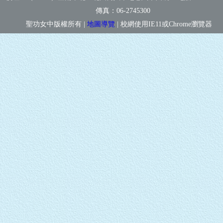
傳真：
06-2745300
聖功女中版權所有 |
地圖導覽
| 校網使用IE11或Chrome瀏覽器