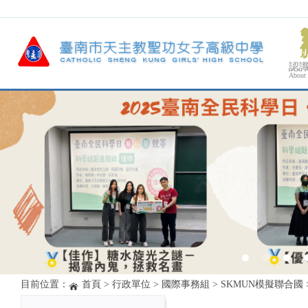
認
About
目前位置：
首頁
>
行政單位
>
國際事務組
>
SKMUN模擬聯合國