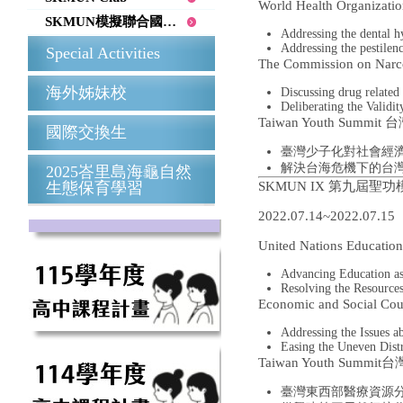
World Health Organi
SKMUN模擬聯合國會議
Addressing the dental h
Addressing the pestilen
Special Activities
The Commission on N
海外姊妹校
Discussing drug related 
Deliberating the Validi
Taiwan Youth Summ
國際交換生
臺灣少子化對社會經
解決台海危機下的台
2025峇里島海龜自然
生態保育學習
SKMUN IX 第九屆聖
2022.07.14~2022.07.15
United Nations Educa
Advancing Education as
Resolving the Resource
Economic and Soci
Addressing the Issues 
Easing the Uneven Dist
Taiwan Youth Summ
臺灣東西部醫療資源