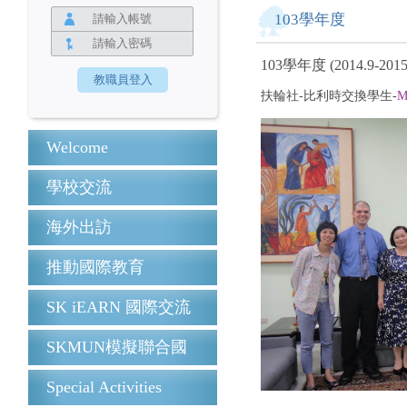
103學年度
103學年度 (2014.9-2015
扶輪社-比利時交換學生-
M
Welcome
學校交流
海外出訪
推動國際教育
SK iEARN 國際交流
SKMUN模擬聯合國
Special Activities