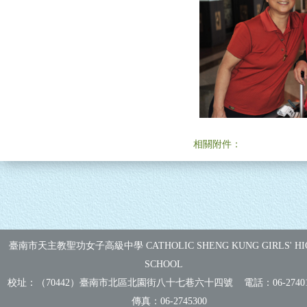
相關附件：
臺南市天主教聖功女子高級中學 CATHOLIC SHENG KUNG GIRLS' HI
SCHOOL
校址：（70442）臺南市北區北園街八十七巷六十四號 電話：
06-2740
傳真：
06-2745300