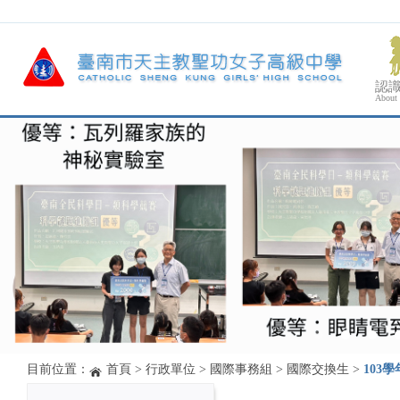
認
About
目前位置：
首頁
>
行政單位
>
國際事務組
>
國際交換生
>
103