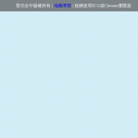
聖功女中版權所有 |
地圖導覽
| 校網使用IE11或Chrome瀏覽器