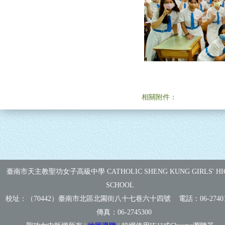
相關附件：
臺南市天主教聖功女子高級中學 CATHOLIC SHENG KUNG GIRLS' HI
SCHOOL
校址：（70442）臺南市北區北園街八十七巷六十四號 電話：
06-2740
傳真：
06-2745300