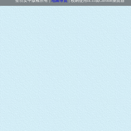
聖功女中版權所有 |
地圖導覽
| 校網使用IE11或Chrome瀏覽器