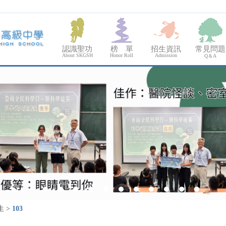
認識聖功
榜 單
招生資訊
常見問題
About SKGSH
Honor Roll
Admission
Q＆A
生
>
103