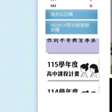
103
海外出訪團
SKMUN聖功模擬聯
合國