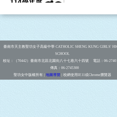
臺南市天主教聖功女子高級中學 CATHOLIC SHENG KUNG GIRLS' HI
SCHOOL
校址：（70442）臺南市北區北園街八十七巷六十四號 電話：
06-2740
傳真：
06-2745300
聖功女中版權所有 |
地圖導覽
| 校網使用IE11或Chrome瀏覽器