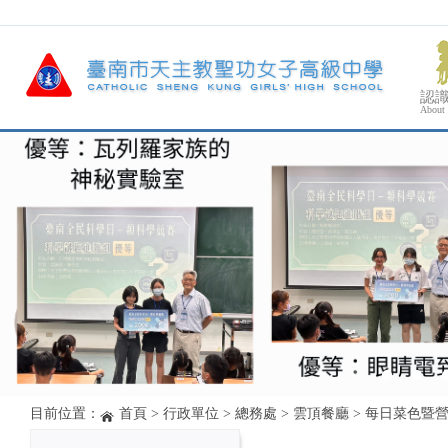
認
About
目前位置：
首頁
>
行政單位
>
總務處
>
雲頂餐廳
>
每日菜色暨