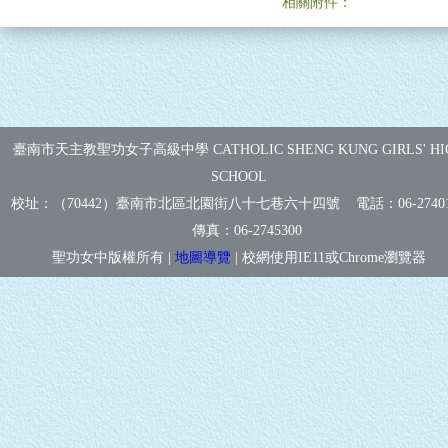
相關附件：
臺南市天主教聖功女子高級中學 CATHOLIC SHENG KUNG GIRLS' HI
SCHOOL
校址：（70442）臺南市北區北園街八十七巷六十四號 電話：
06-2740
傳真：
06-2745300
聖功女中版權所有 |
地圖導覽
| 校網使用IE11或Chrome瀏覽器