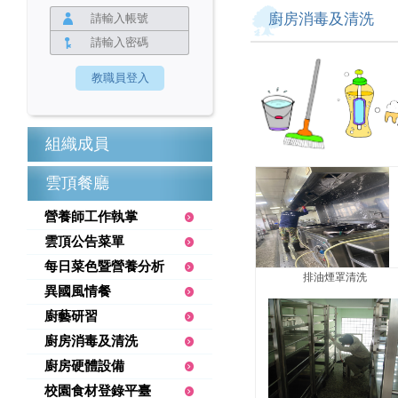
廚房消毒及清洗
組織成員
雲頂餐廳
營養師工作執掌
雲頂公告菜單
每日菜色暨營養分析
排油煙罩清洗
異國風情餐
廚藝研習
廚房消毒及清洗
廚房硬體設備
校園食材登錄平臺