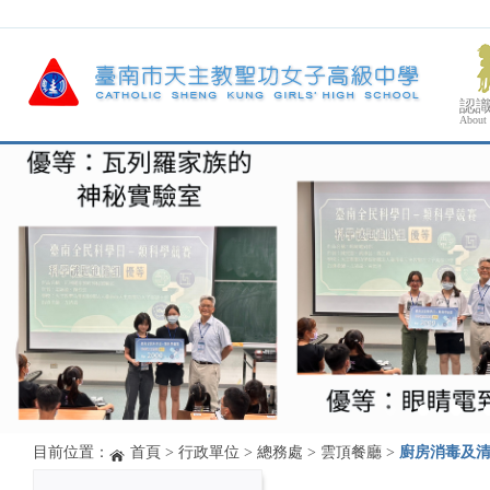
認
About
目前位置：
首頁
>
行政單位
>
總務處
>
雲頂餐廳
>
廚房消毒及