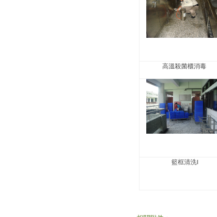
高溫殺菌櫃消毒
籃框清洗Ⅰ