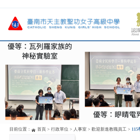
認
About
目前位置：
首頁
>
行政單位
>
人事室
>
歡迎新進教職員工
>
11