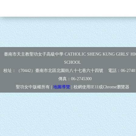
臺南市天主教聖功女子高級中學 CATHOLIC SHENG KUNG GIRLS' HI
SCHOOL
校址：（70442）臺南市北區北園街八十七巷六十四號 電話：
06-2740
傳真：
06-2745300
聖功女中版權所有 |
地圖導覽
| 校網使用IE11或Chrome瀏覽器