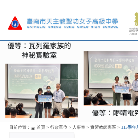
認
About
目前位置：
首頁
>
行政單位
>
人事室
>
實習教師專區
>
115學年