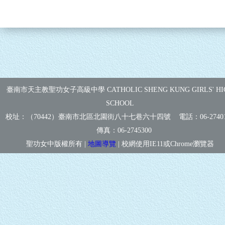
臺南市天主教聖功女子高級中學 CATHOLIC SHENG KUNG GIRLS' HI
SCHOOL
校址：（70442）臺南市北區北園街八十七巷六十四號 電話：
06-2740
傳真：
06-2745300
聖功女中版權所有 |
地圖導覽
| 校網使用IE11或Chrome瀏覽器