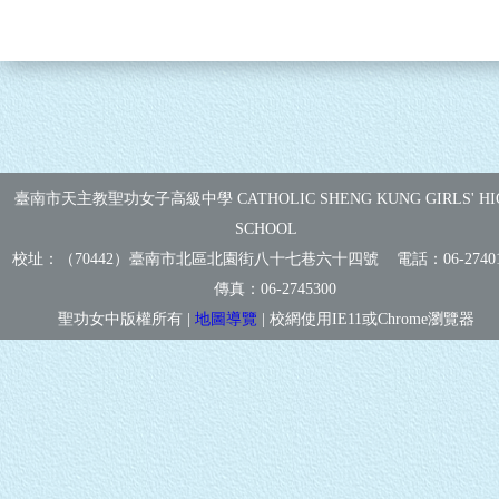
臺南市天主教聖功女子高級中學 CATHOLIC SHENG KUNG GIRLS' HI
SCHOOL
校址：（70442）臺南市北區北園街八十七巷六十四號 電話：
06-2740
傳真：
06-2745300
聖功女中版權所有 |
地圖導覽
| 校網使用IE11或Chrome瀏覽器