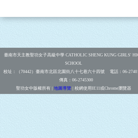
臺南市天主教聖功女子高級中學 CATHOLIC SHENG KUNG GIRLS' HI
SCHOOL
校址：（70442）臺南市北區北園街八十七巷六十四號 電話：
06-2740
傳真：
06-2745300
聖功女中版權所有 |
地圖導覽
| 校網使用IE11或Chrome瀏覽器