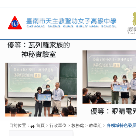
認
About
目前位置：
首頁
>
行政單位
>
教務處
>
教學組
>
各領域特色發